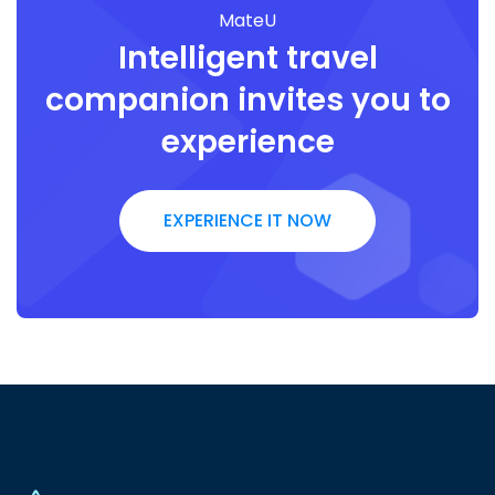
MateU
Intelligent travel
companion invites you to
experience
EXPERIENCE IT NOW