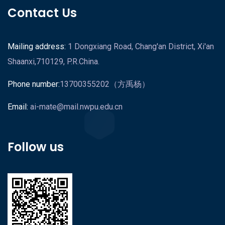
Contact Us
Mailing address:
1 Dongxiang Road, Chang'an District, Xi'an
Shaanxi,710129, P.R.China.
Phone number:
13700355202（方禹杨）
Email:
ai-mate@mail.nwpu.edu.cn
Follow us