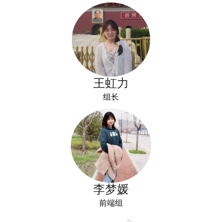
王虹力
组长
李梦媛
前端组