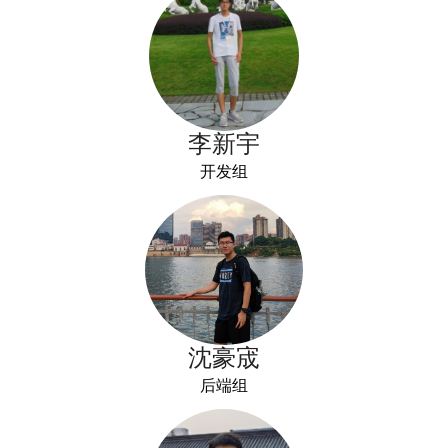
李新宇
开发组
沈豪宬
后端组