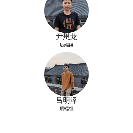
尹懋龙
后端组
吕明泽
后端组