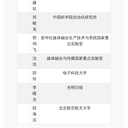
建
欣
郑
中国科学院自动化研究所
晓
龙
郭
新华社媒体融合生产技术与系统国家重
鸿
点实验室
飞
沈
媒体融合与传播国家重点实验室
浩
田
电子科技大学
玲
李
光明日报
曙
光
段
北京航空航天大学
海
滨